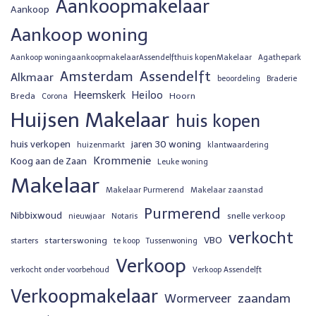
Aankoopmakelaar
Aankoop
Aankoop woning
Aankoop woningaankoopmakelaarAssendelfthuis kopenMakelaar
Agathepark
Assendelft
Amsterdam
Alkmaar
beoordeling
Braderie
Heemskerk
Heiloo
Breda
Hoorn
Corona
Huijsen Makelaar
huis kopen
huis verkopen
jaren 30 woning
huizenmarkt
klantwaardering
Krommenie
Koog aan de Zaan
Leuke woning
Makelaar
Makelaar Purmerend
Makelaar zaanstad
Purmerend
Nibbixwoud
snelle verkoop
nieuwjaar
Notaris
verkocht
VBO
starterswoning
starters
te koop
Tussenwoning
Verkoop
verkocht onder voorbehoud
Verkoop Assendelft
Verkoopmakelaar
zaandam
Wormerveer