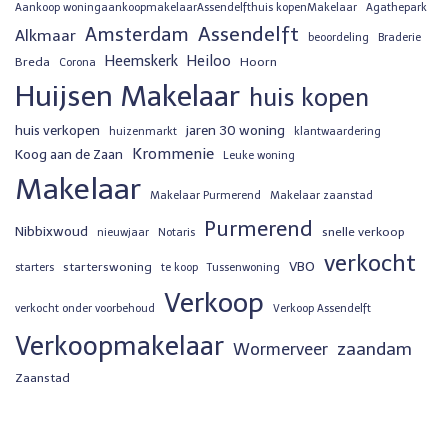
Aankoop woningaankoopmakelaarAssendelfthuis kopenMakelaar
Agathepark
Assendelft
Amsterdam
Alkmaar
beoordeling
Braderie
Heemskerk
Heiloo
Breda
Hoorn
Corona
Huijsen Makelaar
huis kopen
huis verkopen
jaren 30 woning
huizenmarkt
klantwaardering
Krommenie
Koog aan de Zaan
Leuke woning
Makelaar
Makelaar Purmerend
Makelaar zaanstad
Purmerend
Nibbixwoud
snelle verkoop
nieuwjaar
Notaris
verkocht
VBO
starterswoning
starters
te koop
Tussenwoning
Verkoop
verkocht onder voorbehoud
Verkoop Assendelft
Verkoopmakelaar
zaandam
Wormerveer
Zaanstad