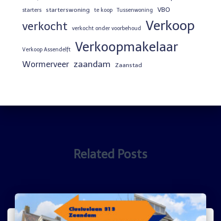
VBO
starterswoning
starters
te koop
Tussenwoning
Verkoop
verkocht
verkocht onder voorbehoud
Verkoopmakelaar
Verkoop Assendelft
zaandam
Wormerveer
Zaanstad
Related Posts