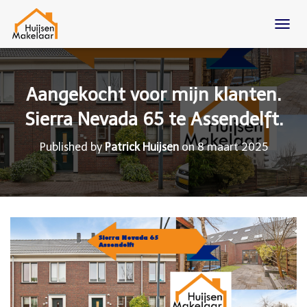
T
O
G
G
L
Aangekocht voor mijn klanten.
E
N
Sierra Nevada 65 te Assendelft.
A
V
Published by
Patrick Huijsen
on
8 maart 2025
I
G
A
T
I
O
N