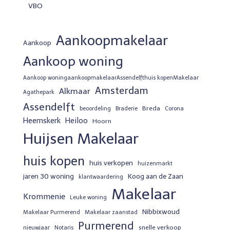
VBO
Aankoopmakelaar
Aankoop
Aankoop woning
Aankoop woningaankoopmakelaarAssendelfthuis kopenMakelaar
Amsterdam
Alkmaar
Agathepark
Assendelft
Breda
beoordeling
Braderie
Corona
Heemskerk
Heiloo
Hoorn
Huijsen Makelaar
huis kopen
huis verkopen
huizenmarkt
jaren 30 woning
Koog aan de Zaan
klantwaardering
Makelaar
Krommenie
Leuke woning
Nibbixwoud
Makelaar Purmerend
Makelaar zaanstad
Purmerend
snelle verkoop
nieuwjaar
Notaris