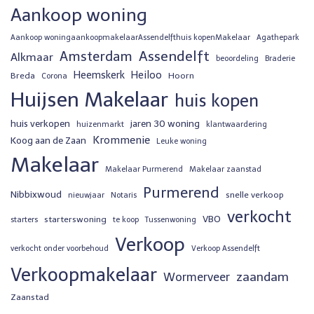
Aankoop woning
Aankoop woningaankoopmakelaarAssendelfthuis kopenMakelaar
Agathepark
Assendelft
Amsterdam
Alkmaar
beoordeling
Braderie
Heemskerk
Heiloo
Breda
Hoorn
Corona
Huijsen Makelaar
huis kopen
huis verkopen
jaren 30 woning
huizenmarkt
klantwaardering
Krommenie
Koog aan de Zaan
Leuke woning
Makelaar
Makelaar Purmerend
Makelaar zaanstad
Purmerend
Nibbixwoud
snelle verkoop
nieuwjaar
Notaris
verkocht
VBO
starterswoning
starters
te koop
Tussenwoning
Verkoop
verkocht onder voorbehoud
Verkoop Assendelft
Verkoopmakelaar
zaandam
Wormerveer
Zaanstad