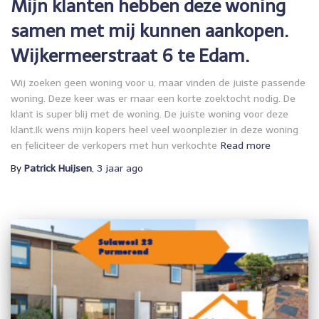
Mijn klanten hebben deze woning
samen met mij kunnen aankopen.
Wijkermeerstraat 6 te Edam.
Wij zoeken geen woning voor u, maar vinden de juiste passende
woning. Deze keer was er maar een korte zoektocht nodig. De
klant is super blij met de woning. De juiste woning voor deze
klant.Ik wens mijn kopers heel veel woonplezier in deze woning
en feliciteer de verkopers met hun verkochte
Read more
By
Patrick Huijsen
,
3 jaar
ago