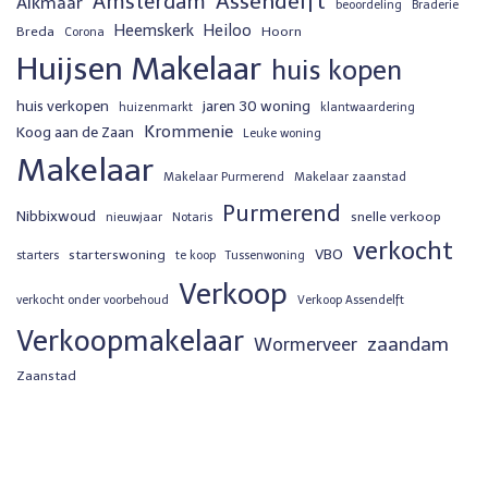
Assendelft
Amsterdam
Alkmaar
beoordeling
Braderie
Heemskerk
Heiloo
Breda
Hoorn
Corona
Huijsen Makelaar
huis kopen
huis verkopen
jaren 30 woning
huizenmarkt
klantwaardering
Krommenie
Koog aan de Zaan
Leuke woning
Makelaar
Makelaar Purmerend
Makelaar zaanstad
Purmerend
Nibbixwoud
snelle verkoop
nieuwjaar
Notaris
verkocht
VBO
starterswoning
starters
te koop
Tussenwoning
Verkoop
verkocht onder voorbehoud
Verkoop Assendelft
Verkoopmakelaar
zaandam
Wormerveer
Zaanstad