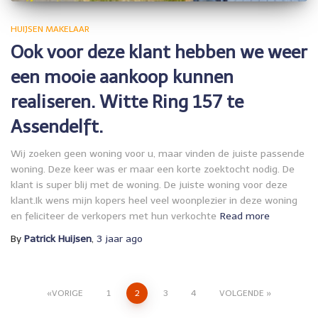
HUIJSEN MAKELAAR
Ook voor deze klant hebben we weer
een mooie aankoop kunnen
realiseren. Witte Ring 157 te
Assendelft.
Wij zoeken geen woning voor u, maar vinden de juiste passende
woning. Deze keer was er maar een korte zoektocht nodig. De
klant is super blij met de woning. De juiste woning voor deze
klant.Ik wens mijn kopers heel veel woonplezier in deze woning
en feliciteer de verkopers met hun verkochte
Read more
By
Patrick Huijsen
,
3 jaar
ago
Berichten
VORIGE
1
2
3
4
VOLGENDE