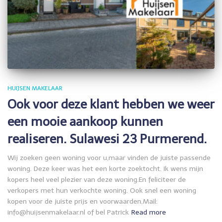
HUIJSEN MAKELAAR
Ook voor deze klant hebben we weer
een mooie aankoop kunnen
realiseren. Sulawesi 23 Purmerend.
Wij zoeken geen woning voor u,maar vinden de juiste passende
woning. Deze keer was het een korte zoektocht. Ik wens mijn
kopers heel veel plezier van deze woning.En feliciteer de
verkopers met hun verkochte woning. Ook snel een woning
kopen voor de juiste prijs en voorwaarden,Mail:
info@huijsenmakelaar.nl of bel Patrick
Read more