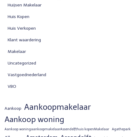
paginering
Huijsen Makelaar
Huis Kopen
Huis Verkopen
Klant waardering
Makelaar
Uncategorized
Vastgoednederland
VBO
Aankoopmakelaar
Aankoop
Aankoop woning
Aankoop woningaankoopmakelaarAssendelfthuis kopenMakelaar
Agathepark