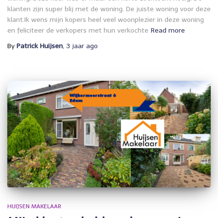
klanten zijn super blij met de woning. De juiste woning voor deze
klant.Ik wens mijn kopers heel veel woonplezier in deze woning
en feliciteer de verkopers met hun verkochte
Read more
By
Patrick Huijsen
,
3 jaar
ago
HUIJSEN MAKELAAR