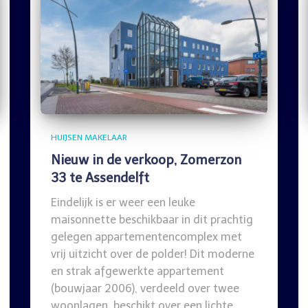
HUIJSEN MAKELAAR
Nieuw in de verkoop, Zomerzon
33 te Assendelft
Eindelijk is er weer een leuke
maisonnette beschikbaar in dit prachtig
gelegen appartementencomplex met
vrij uitzicht over de polder! Dit moderne
en strak afgewerkte appartement
(bouwjaar 2006), verdeeld over twee
woonlagen, beschikt over een lichte