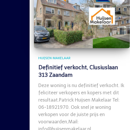
HUIJSEN MAKELAAR
Definitief verkocht, Clusiuslaan
313 Zaandam
Deze woning is nu definitief verkocht. Ik
feliciteer verkopers en kopers met dit
resultaat.Patrick Huijsen Makelaar Tel:
06-18921970. Ook snel je woning
verkopen voor de juiste prijs en
voorwaarden,Mail:
info@huijsenmakelaar.nl