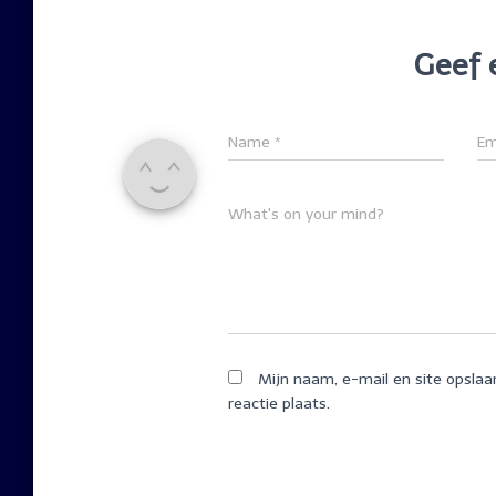
Geef 
Name
*
Em
What's on your mind?
Mijn naam, e-mail en site opslaa
reactie plaats.