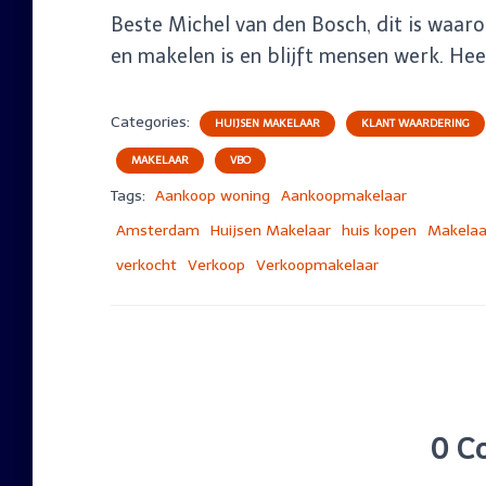
Beste Michel van den Bosch, dit is waar
en makelen is en blijft mensen werk. Heel
Categories:
HUIJSEN MAKELAAR
KLANT WAARDERING
MAKELAAR
VBO
Tags:
Aankoop woning
Aankoopmakelaar
Amsterdam
Huijsen Makelaar
huis kopen
Makelaa
verkocht
Verkoop
Verkoopmakelaar
0 C