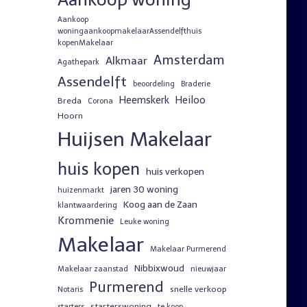
Aankoop
woningaankoopmakelaarAssendelfthuis
kopenMakelaar
Amsterdam
Alkmaar
Agathepark
Assendelft
beoordeling
Braderie
Heemskerk
Heiloo
Breda
Corona
Hoorn
Huijsen Makelaar
huis kopen
huis verkopen
jaren 30 woning
huizenmarkt
Koog aan de Zaan
klantwaardering
Krommenie
Leuke woning
Makelaar
Makelaar Purmerend
Nibbixwoud
Makelaar zaanstad
nieuwjaar
Purmerend
snelle verkoop
Notaris
starterswoning
starters
te koop