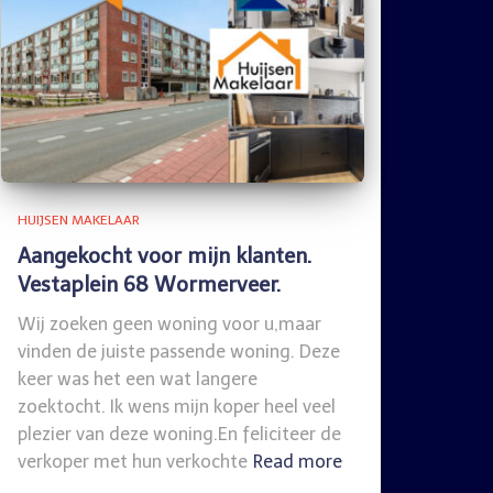
HUIJSEN MAKELAAR
Aangekocht voor mijn klanten.
Vestaplein 68 Wormerveer.
Wij zoeken geen woning voor u,maar
vinden de juiste passende woning. Deze
keer was het een wat langere
zoektocht. Ik wens mijn koper heel veel
plezier van deze woning.En feliciteer de
verkoper met hun verkochte
Read more