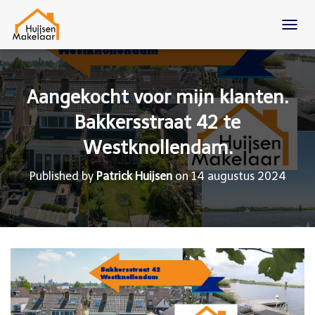
T
O
G
G
L
Aangekocht voor mijn klanten.
E
N
Bakkersstraat 42 te
A
Westknollendam.
V
I
G
Published by
Patrick Huijsen
on
14 augustus 2024
A
T
I
O
N