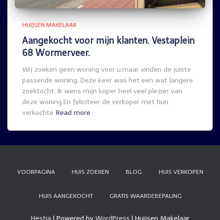
HUIJSEN MAKELAAR
Aangekocht voor mijn klanten. Vestaplein
68 Wormerveer.
Wij zoeken geen woning voor u,maar vinden de juiste
passende woning. Deze keer was het een wat langere
zoektocht. Ik wens mijn koper heel veel plezier van
deze woning.En feliciteer de verkoper met hun
verkochte
Read more
VOORPAGINA
HUIS ZOEKEN
BLOG
HUIS VERKOPEN
HUIS AANGEKOCHT
GRATIS WAARDEBEPALING
Hestia
| Powered by
WordPress
| Huijsen Makelaar