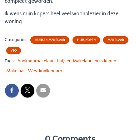
compleet geworden.
Ik wens mijn kopers heel veel woonplezier in deze
woning.
Categories:
HUIJSEN MAKELAAR
HUIS KOPEN
MAKELAAR
VBO
Tags:
Aankoopmakelaar
Huijsen Makelaar
huis kopen
Makelaar
Westknollendam
0 Comments