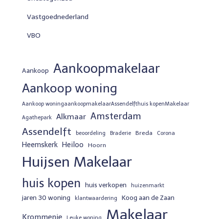
Vastgoednederland
VBO
Aankoopmakelaar
Aankoop
Aankoop woning
Aankoop woningaankoopmakelaarAssendelfthuis kopenMakelaar
Amsterdam
Alkmaar
Agathepark
Assendelft
Breda
beoordeling
Braderie
Corona
Heemskerk
Heiloo
Hoorn
Huijsen Makelaar
huis kopen
huis verkopen
huizenmarkt
jaren 30 woning
Koog aan de Zaan
klantwaardering
Makelaar
Krommenie
Leuke woning