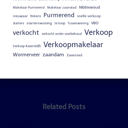
Nibbixwoud
Makelaar Purmerend
Makelaar zaanstad
Purmerend
snelle verkoop
nieuwjaar
Notaris
VBO
starterswoning
starters
te koop
Tussenwoning
Verkoop
verkocht
verkocht onder voorbehoud
Verkoopmakelaar
Verkoop Assendelft
zaandam
Wormerveer
Zaanstad
Related Posts