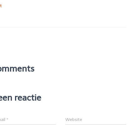
t
omments
een reactie
ail
*
Website