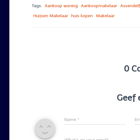
Tags:
Aankoop woning
Aankoopmakelaar
Assendelf
Huijsen Makelaar
huis kopen
Makelaar
0 C
Geef 
Name
*
Em
What's on your mind?