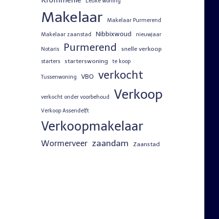
Krommenie
Leuke woning
Makelaar
Makelaar Purmerend
Nibbixwoud
Makelaar zaanstad
nieuwjaar
Purmerend
snelle verkoop
Notaris
starterswoning
starters
te koop
verkocht
VBO
Tussenwoning
Verkoop
verkocht onder voorbehoud
Verkoop Assendelft
Verkoopmakelaar
zaandam
Wormerveer
Zaanstad