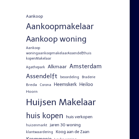
Aankoop
Aankoopmakelaar
Aankoop woning
Aankoop
woningaankoopmakelaarAssendelfthuis
kopenMakelaar
Amsterdam
Alkmaar
Agathepark
Assendelft
beoordeling
Braderie
Heemskerk
Heiloo
Breda
Corona
Hoorn
Huijsen Makelaar
huis kopen
huis verkopen
jaren 30 woning
huizenmarkt
Koog aan de Zaan
klantwaardering