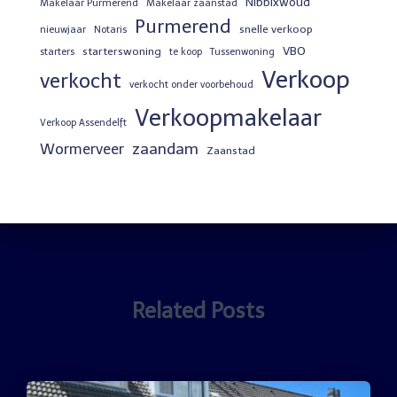
Nibbixwoud
Makelaar Purmerend
Makelaar zaanstad
Purmerend
snelle verkoop
nieuwjaar
Notaris
VBO
starterswoning
starters
te koop
Tussenwoning
Verkoop
verkocht
verkocht onder voorbehoud
Verkoopmakelaar
Verkoop Assendelft
zaandam
Wormerveer
Zaanstad
Related Posts