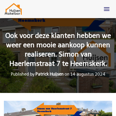
T
O
G
G
L
Ook voor deze klanten hebben we
E
N
weer een mooie aankoop kunnen
A
realiseren. Simon van
V
I
Haerlemstraat 7 te Heemskerk.
G
A
T
Published by
Patrick Huijsen
on
14 augustus 2024
I
O
N