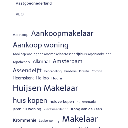
Vastgoednederland
VBO
Aankoopmakelaar
Aankoop
Aankoop woning
Aankoop woningaankoopmakelaarAssendelfthuis kopenMakelaar
Amsterdam
Alkmaar
Agathepark
Assendelft
Breda
beoordeling
Braderie
Corona
Heemskerk
Heiloo
Hoorn
Huijsen Makelaar
huis kopen
huis verkopen
huizenmarkt
jaren 30 woning
Koog aan de Zaan
klantwaardering
Makelaar
Krommenie
Leuke woning