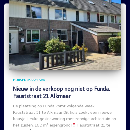
HUIJSEN MAKELAAR
Nieuw in de verkoop nog niet op Funda.
Fauststraat 21 Alkmaar
De plaatsing op Funda komt volgende week.
Fauststraat 21 te Alkmaar Dit huis zoekt een nieuwe
baasje. Leuke gezinswoning met zonnige achtertuin op
het zuiden, 162 m² eigengrond!
Fauststraat 21 te