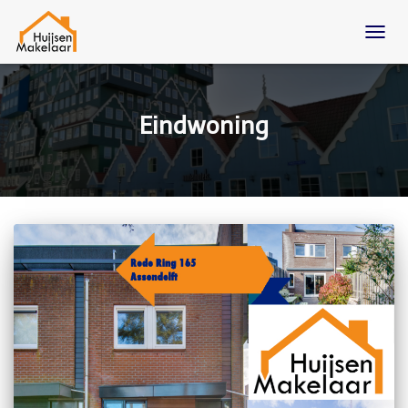
TOGG
NAVIG
Eindwoning