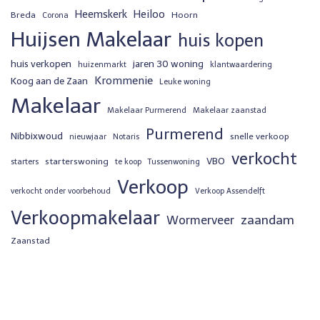
Heemskerk
Heiloo
Breda
Hoorn
Corona
Huijsen Makelaar
huis kopen
huis verkopen
jaren 30 woning
huizenmarkt
klantwaardering
Krommenie
Koog aan de Zaan
Leuke woning
Makelaar
Makelaar Purmerend
Makelaar zaanstad
Purmerend
Nibbixwoud
snelle verkoop
nieuwjaar
Notaris
verkocht
VBO
starterswoning
starters
te koop
Tussenwoning
Verkoop
verkocht onder voorbehoud
Verkoop Assendelft
Verkoopmakelaar
zaandam
Wormerveer
Zaanstad