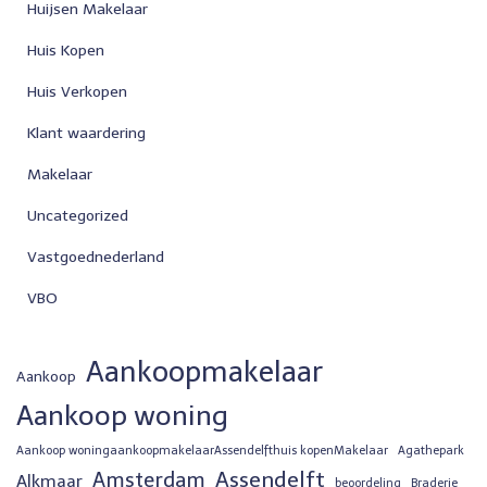
Huijsen Makelaar
Huis Kopen
Huis Verkopen
Klant waardering
Makelaar
Uncategorized
Vastgoednederland
VBO
Aankoopmakelaar
Aankoop
Aankoop woning
Aankoop woningaankoopmakelaarAssendelfthuis kopenMakelaar
Agathepark
Assendelft
Amsterdam
Alkmaar
beoordeling
Braderie