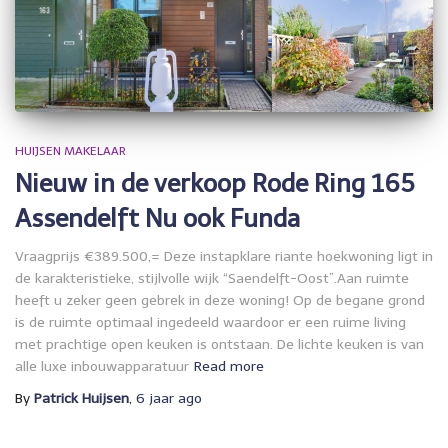
HUIJSEN MAKELAAR
Nieuw in de verkoop Rode Ring 165
Assendelft Nu ook Funda
Vraagprijs €389.500,= Deze instapklare riante hoekwoning ligt in
de karakteristieke, stijlvolle wijk “Saendelft-Oost”.Aan ruimte
heeft u zeker geen gebrek in deze woning! Op de begane grond
is de ruimte optimaal ingedeeld waardoor er een ruime living
met prachtige open keuken is ontstaan. De lichte keuken is van
alle luxe inbouwapparatuur
Read more
By
Patrick Huijsen
,
6 jaar
ago