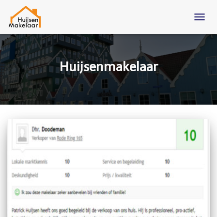
TOGG
NAVIG
Huijsenmakelaar