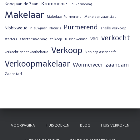
Krommenie
Koog aan de Zaan
Leuke woning
Makelaar
Makelaar Purmerend
Makelaar zaanstad
Purmerend
Nibbixwoud
snelle verkoop
nieuwjaar
Notaris
verkocht
VBO
starterswoning
starters
te koop
Tussenwoning
Verkoop
verkocht onder voorbehoud
Verkoop Assendelft
Verkoopmakelaar
zaandam
Wormerveer
Zaanstad
VOORPAGINA
HUIS ZOEKEN
BLOG
HUIS VERKOPEN