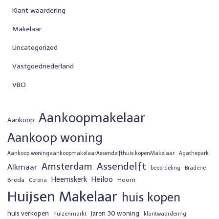
Klant waardering
Makelaar
Uncategorized
Vastgoednederland
VBO
Aankoopmakelaar
Aankoop
Aankoop woning
Aankoop woningaankoopmakelaarAssendelfthuis kopenMakelaar
Agathepark
Assendelft
Amsterdam
Alkmaar
beoordeling
Braderie
Heemskerk
Heiloo
Breda
Hoorn
Corona
Huijsen Makelaar
huis kopen
huis verkopen
jaren 30 woning
huizenmarkt
klantwaardering