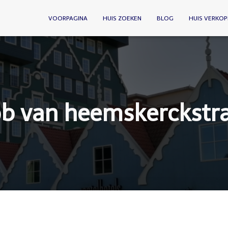
VOORPAGINA
HUIS ZOEKEN
BLOG
HUIS VERKOP
ob van heemskerckstra