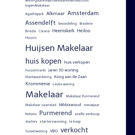
woningaankoopmakelaarAssendelfthuis
kopenMakelaar
Amsterdam
Alkmaar
Agathepark
Assendelft
beoordeling
Braderie
Heemskerk
Heiloo
Breda
Corona
Hoorn
Huijsen Makelaar
huis kopen
huis verkopen
jaren 30 woning
huizenmarkt
Koog aan de Zaan
klantwaardering
Krommenie
Leuke woning
Makelaar
Makelaar Purmerend
Nibbixwoud
Makelaar zaanstad
nieuwjaar
Purmerend
snelle verkoop
Notaris
starterswoning
starters
te koop
verkocht
VBO
Tussenwoning