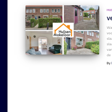
HUI
v
Wat
voo
sla
sla
van
de 
By