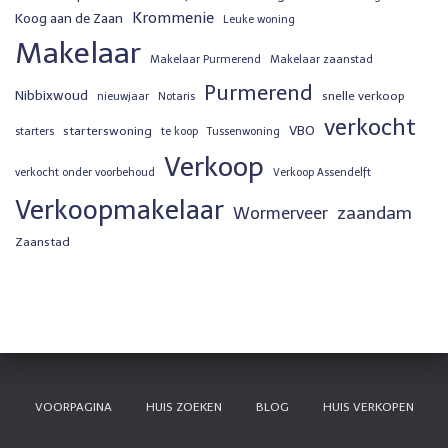
Krommenie
Koog aan de Zaan
Leuke woning
Makelaar
Makelaar Purmerend
Makelaar zaanstad
Purmerend
Nibbixwoud
snelle verkoop
nieuwjaar
Notaris
verkocht
VBO
starterswoning
starters
te koop
Tussenwoning
Verkoop
verkocht onder voorbehoud
Verkoop Assendelft
Verkoopmakelaar
zaandam
Wormerveer
Zaanstad
VOORPAGINA
HUIS ZOEKEN
BLOG
HUIS VERKOPEN