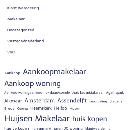
Klant waardering
Makelaar
Uncategorized
Vastgoednederland
VBO
Aankoopmakelaar
Aankoop
Aankoop woning
Aankoop woningaankoopmakelaarAssendelfthuis kopenMakelaar
Agathepark
Assendelft
Amsterdam
Alkmaar
beoordeling
Braderie
Heemskerk
Heiloo
Breda
Hoorn
Corona
Huijsen Makelaar
huis kopen
huis verkopen
jaren 30 woning
huizenmarkt
klantwaardering