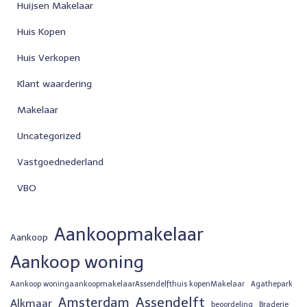
Huijsen Makelaar
Huis Kopen
Huis Verkopen
Klant waardering
Makelaar
Uncategorized
Vastgoednederland
VBO
Aankoopmakelaar
Aankoop
Aankoop woning
Aankoop woningaankoopmakelaarAssendelfthuis kopenMakelaar
Agathepark
Assendelft
Amsterdam
Alkmaar
beoordeling
Braderie