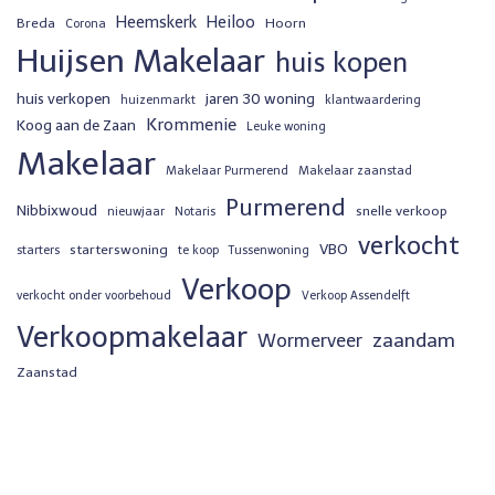
Heemskerk
Heiloo
Breda
Hoorn
Corona
Huijsen Makelaar
huis kopen
huis verkopen
jaren 30 woning
huizenmarkt
klantwaardering
Krommenie
Koog aan de Zaan
Leuke woning
Makelaar
Makelaar Purmerend
Makelaar zaanstad
Purmerend
Nibbixwoud
snelle verkoop
nieuwjaar
Notaris
verkocht
VBO
starterswoning
starters
te koop
Tussenwoning
Verkoop
verkocht onder voorbehoud
Verkoop Assendelft
Verkoopmakelaar
zaandam
Wormerveer
Zaanstad