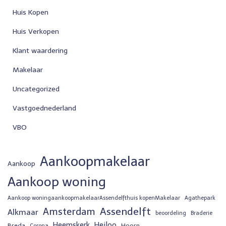
Huis Kopen
Huis Verkopen
Klant waardering
Makelaar
Uncategorized
Vastgoednederland
VBO
Aankoopmakelaar
Aankoop
Aankoop woning
Aankoop woningaankoopmakelaarAssendelfthuis kopenMakelaar
Agathepark
Assendelft
Amsterdam
Alkmaar
beoordeling
Braderie
Heemskerk
Heiloo
Breda
Hoorn
Corona