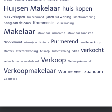
Huijsen Makelaar
huis kopen
huis verkopen
jaren 30 woning
huizenmarkt
klantwaardering
Krommenie
Koog aan de Zaan
Leuke woning
Makelaar
Makelaar Purmerend
Makelaar zaanstad
Purmerend
Nibbixwoud
snelle verkoop
nieuwjaar
Notaris
verkocht
VBO
starterswoning
starters
te koop
Tussenwoning
Verkoop
verkocht onder voorbehoud
Verkoop Assendelft
Verkoopmakelaar
zaandam
Wormerveer
Zaanstad