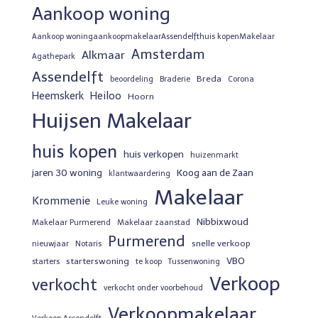
Aankoop woning
Aankoop woningaankoopmakelaarAssendelfthuis kopenMakelaar
Amsterdam
Alkmaar
Agathepark
Assendelft
Breda
beoordeling
Braderie
Corona
Heemskerk
Heiloo
Hoorn
Huijsen Makelaar
huis kopen
huis verkopen
huizenmarkt
jaren 30 woning
Koog aan de Zaan
klantwaardering
Makelaar
Krommenie
Leuke woning
Nibbixwoud
Makelaar Purmerend
Makelaar zaanstad
Purmerend
snelle verkoop
nieuwjaar
Notaris
VBO
starterswoning
starters
te koop
Tussenwoning
Verkoop
verkocht
verkocht onder voorbehoud
Verkoopmakelaar