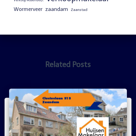
Verkoop Assendelft
zaandam
Wormerveer
Zaanstad
Related Posts