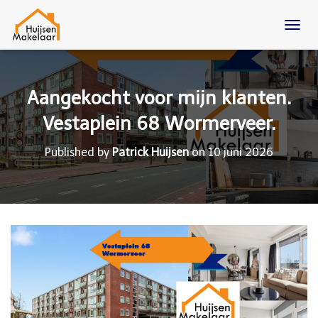
T
O
G
G
L
Aangekocht voor mijn klanten.
E
N
Vestaplein 68 Wormerveer.
A
V
Published by
Patrick Huijsen
on
10 juni 2026
I
G
A
T
I
O
N