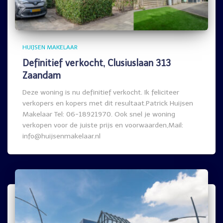
HUIJSEN MAKELAAR
Definitief verkocht, Clusiuslaan 313
Zaandam
Deze woning is nu definitief verkocht. Ik feliciteer
verkopers en kopers met dit resultaat.Patrick Huijsen
Makelaar Tel: 06-18921970. Ook snel je woning
verkopen voor de juiste prijs en voorwaarden,Mail:
info@huijsenmakelaar.nl