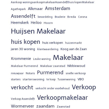
Aankoop woningaankoopmakelaarAssendelfthuis kopenMakelaar
Amsterdam
Alkmaar
Agathepark
Assendelft
Breda
beoordeling
Braderie
Corona
Heemskerk
Heiloo
Hoorn
Huijsen Makelaar
huis kopen
huis verkopen
huizenmarkt
jaren 30 woning
Koog aan de Zaan
klantwaardering
Makelaar
Krommenie
Leuke woning
Nibbixwoud
Makelaar Purmerend
Makelaar zaanstad
Purmerend
snelle verkoop
nieuwjaar
Notaris
VBO
starterswoning
starters
te koop
Tussenwoning
Verkoop
verkocht
verkocht onder voorbehoud
Verkoopmakelaar
Verkoop Assendelft
zaandam
Wormerveer
Zaanstad