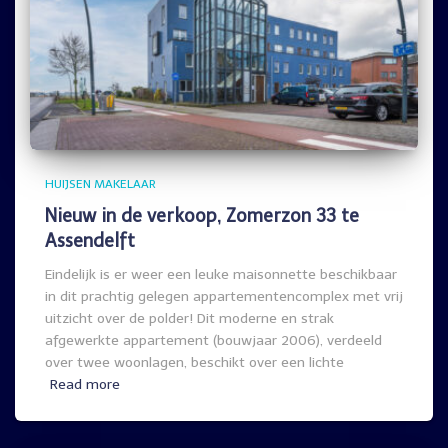
HUIJSEN MAKELAAR
Nieuw in de verkoop, Zomerzon 33 te
Assendelft
Eindelijk is er weer een leuke maisonnette beschikbaar
in dit prachtig gelegen appartementencomplex met vrij
uitzicht over de polder! Dit moderne en strak
afgewerkte appartement (bouwjaar 2006), verdeeld
over twee woonlagen, beschikt over een lichte
Read more