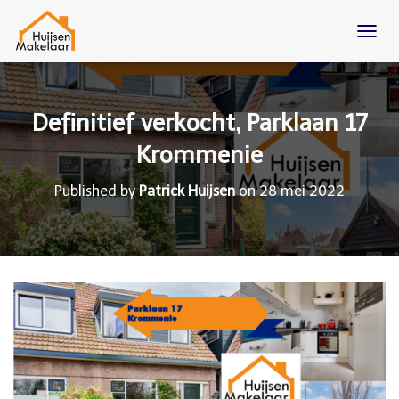
T
O
G
G
L
Definitief verkocht, Parklaan 17
E
N
Krommenie
A
V
Published by
Patrick Huijsen
on
28 mei 2022
I
G
A
T
I
O
N