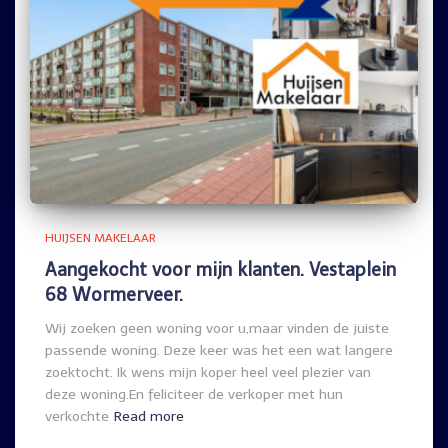
HUIJSEN MAKELAAR
Aangekocht voor mijn klanten. Vestaplein
68 Wormerveer.
Wij zoeken geen woning voor u,maar vinden de juiste
passende woning. Deze keer was het een wat langere
zoektocht. Ik wens mijn koper heel veel plezier van
deze woning.En feliciteer de verkoper met hun
verkochte
Read more