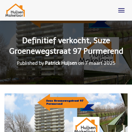
T
O
G
G
L
Definitief verkocht, Suze
E
N
Groenewegstraat 97 Purmerend
A
V
Published by
Patrick Huijsen
on
7 maart 2025
I
G
A
T
I
O
N