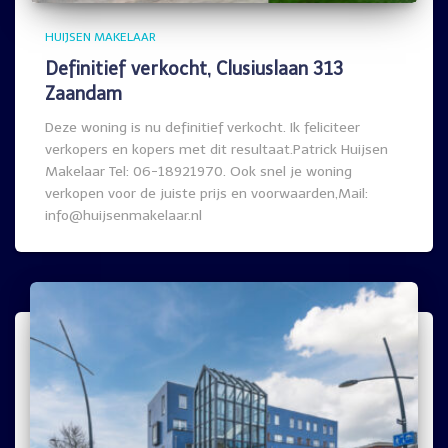
HUIJSEN MAKELAAR
Definitief verkocht, Clusiuslaan 313
Zaandam
Deze woning is nu definitief verkocht. Ik feliciteer
verkopers en kopers met dit resultaat.Patrick Huijsen
Makelaar Tel: 06-18921970. Ook snel je woning
verkopen voor de juiste prijs en voorwaarden,Mail:
info@huijsenmakelaar.nl