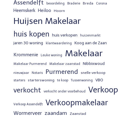
Assendelft
Breda
beoordeling
Braderie
Corona
Heemskerk
Heiloo
Hoorn
Huijsen Makelaar
huis kopen
huis verkopen
huizenmarkt
jaren 30 woning
Koog aan de Zaan
klantwaardering
Makelaar
Krommenie
Leuke woning
Nibbixwoud
Makelaar Purmerend
Makelaar zaanstad
Purmerend
snelle verkoop
nieuwjaar
Notaris
VBO
starterswoning
starters
te koop
Tussenwoning
Verkoop
verkocht
verkocht onder voorbehoud
Verkoopmakelaar
Verkoop Assendelft
zaandam
Wormerveer
Zaanstad