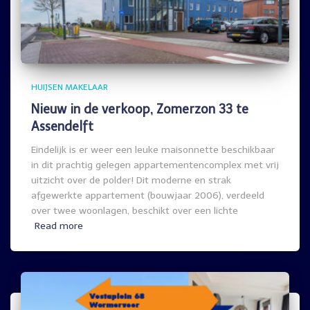
HUIJSEN MAKELAAR
Nieuw in de verkoop, Zomerzon 33 te
Assendelft
Eindelijk is er weer een leuke maisonnette beschikbaar
in dit prachtig gelegen appartementencomplex met vrij
uitzicht over de polder! Dit moderne en strak
afgewerkte appartement (bouwjaar 2006), verdeeld
over twee woonlagen, beschikt over een lichte
Read more