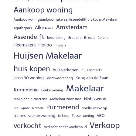
Aankoop woning
Aankoop woningaankoopmakelaarAssendelfthuis kopenMakelaar
Amsterdam
Alkmaar
Agathepark
Assendelft
Breda
beoordeling
Braderie
Corona
Heemskerk
Heiloo
Hoorn
Huijsen Makelaar
huis kopen
huis verkopen
huizenmarkt
jaren 30 woning
Koog aan de Zaan
klantwaardering
Makelaar
Krommenie
Leuke woning
Nibbixwoud
Makelaar Purmerend
Makelaar zaanstad
Purmerend
snelle verkoop
nieuwjaar
Notaris
VBO
starterswoning
starters
te koop
Tussenwoning
Verkoop
verkocht
verkocht onder voorbehoud