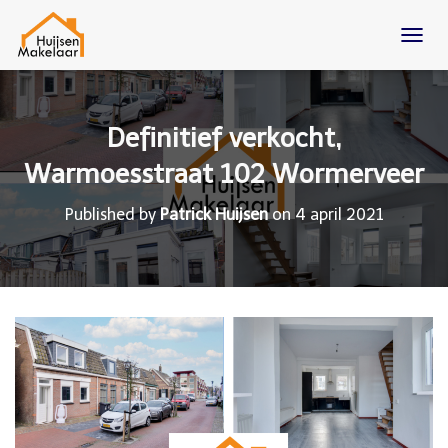
T
O
G
G
L
Definitief verkocht,
E
N
Warmoesstraat 102 Wormerveer
A
V
Published by
Patrick Huijsen
on
4 april 2021
I
G
A
T
I
O
N