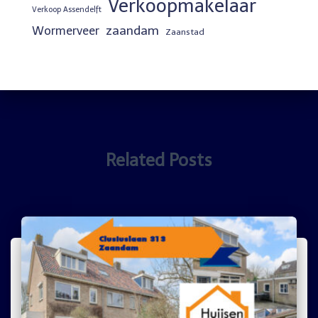
Verkoopmakelaar
Verkoop Assendelft
zaandam
Wormerveer
Zaanstad
Related Posts