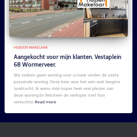
HUIJSEN MAKELAAR
Aangekocht voor mijn klanten. Vestaplein
68 Wormerveer.
Wij zoeken geen woning voor u,maar vinden de juiste
passende woning. Deze keer was het een wat langere
zoektocht. Ik wens mijn koper heel veel plezier van
deze woning.En feliciteer de verkoper met hun
verkochte
Read more