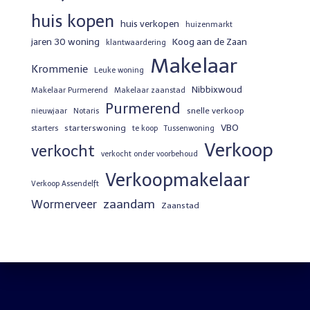
huis kopen
huis verkopen
huizenmarkt
jaren 30 woning
Koog aan de Zaan
klantwaardering
Makelaar
Krommenie
Leuke woning
Nibbixwoud
Makelaar Purmerend
Makelaar zaanstad
Purmerend
snelle verkoop
nieuwjaar
Notaris
VBO
starterswoning
starters
te koop
Tussenwoning
Verkoop
verkocht
verkocht onder voorbehoud
Verkoopmakelaar
Verkoop Assendelft
zaandam
Wormerveer
Zaanstad