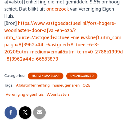
afvalstoffenheffing die met gemiddeld 9,5% omhoog
schiet. Dat blijkt uit
onderzoek
van Vereniging Eigen
Huis.
[Bron]
https://www.vastgoedactueel.nl/fors-hogere-
woonlasten-door-afval-en-ozb/?
utm_source=Vastgoed+actueel+nieuwsbrief&utm_cam
paign=8f3962a44c-Vastgoed+Actueel+6-3-
2020&utm_medium=email&utm_term=0_2788b1999d
-8f3962a44c-66583873
Categories:
HUIJSEN MAKELAAR
UNCATEGORIZED
Tags:
Afalstoffenheffing
huiseugenaren
OZB
Vereniging eigenhuis
Woonlasten