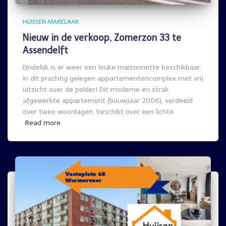
HUIJSEN MAKELAAR
Nieuw in de verkoop, Zomerzon 33 te
Assendelft
Eindelijk is er weer een leuke maisonnette beschikbaar
in dit prachtig gelegen appartementencomplex met vrij
uitzicht over de polder! Dit moderne en strak
afgewerkte appartement (bouwjaar 2006), verdeeld
over twee woonlagen, beschikt over een lichte
Read more