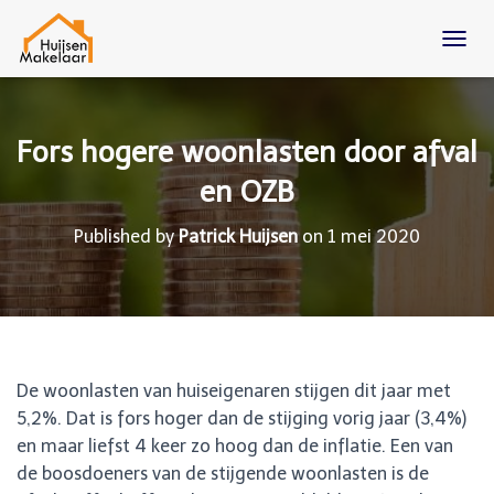
T
O
G
G
L
Fors hogere woonlasten door afval
E
N
en OZB
A
V
Published by
Patrick Huijsen
on
1 mei 2020
I
G
A
T
I
O
N
De woonlasten van huiseigenaren stijgen dit jaar met
5,2%. Dat is fors hoger dan de stijging vorig jaar (3,4%)
en maar liefst 4 keer zo hoog dan de inflatie. Een van
de boosdoeners van de stijgende woonlasten is de