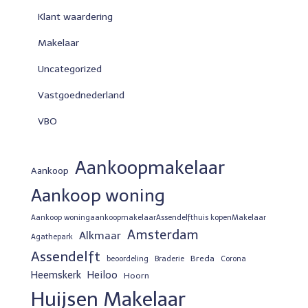
Klant waardering
Makelaar
Uncategorized
Vastgoednederland
VBO
Aankoopmakelaar
Aankoop
Aankoop woning
Aankoop woningaankoopmakelaarAssendelfthuis kopenMakelaar
Amsterdam
Alkmaar
Agathepark
Assendelft
Breda
beoordeling
Braderie
Corona
Heemskerk
Heiloo
Hoorn
Huijsen Makelaar