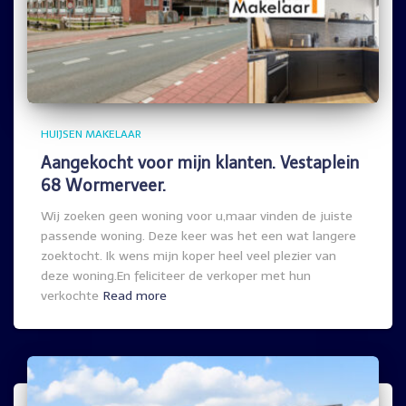
HUIJSEN MAKELAAR
Aangekocht voor mijn klanten. Vestaplein
68 Wormerveer.
Wij zoeken geen woning voor u,maar vinden de juiste
passende woning. Deze keer was het een wat langere
zoektocht. Ik wens mijn koper heel veel plezier van
deze woning.En feliciteer de verkoper met hun
verkochte
Read more