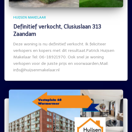
HUIJSEN MAKELAAR
Definitief verkocht, Clusiuslaan 313
Zaandam
Deze woning is nu definitief verkocht. Ik feliciteer
verkopers en kopers met dit resultaat.Patrick Huijsen
Makelaar Tel: 06-18921970. Ook snel je woning
verkopen voor de juiste prijs en voorwaarden,Mail:
info@huijsenmakelaar.nl