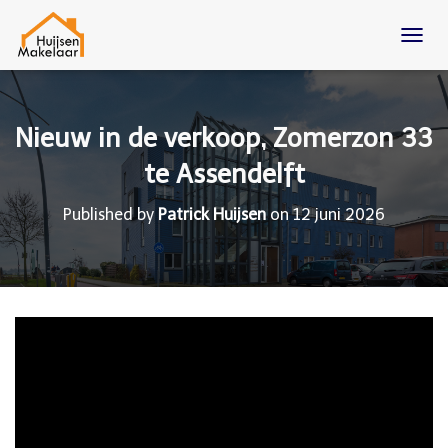
T
O
G
G
L
Nieuw in de verkoop, Zomerzon 33
E
N
te Assendelft
A
V
Published by
Patrick Huijsen
on
12 juni 2026
I
G
A
T
I
O
N