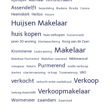
Agathepark
Assendelft
Breda
beoordeling
Braderie
Corona
Heemskerk
Heiloo
Hoorn
Huijsen Makelaar
huis kopen
huis verkopen
huizenmarkt
jaren 30 woning
Koog aan de Zaan
klantwaardering
Makelaar
Krommenie
Leuke woning
Nibbixwoud
Makelaar Purmerend
Makelaar zaanstad
Purmerend
snelle verkoop
nieuwjaar
Notaris
VBO
starterswoning
starters
te koop
Tussenwoning
Verkoop
verkocht
verkocht onder voorbehoud
Verkoopmakelaar
Verkoop Assendelft
zaandam
Wormerveer
Zaanstad