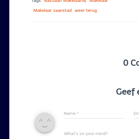
Tags:
Bastiaan Makelaardij
Makelaar
Makelaar zaanstad
weer terug
0 C
Geef 
Name
*
Em
What's on your mind?