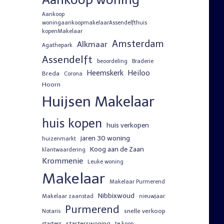
Aankoop
woningaankoopmakelaarAssendelfthuis
kopenMakelaar
Amsterdam
Alkmaar
Agathepark
Assendelft
beoordeling
Braderie
Heemskerk
Heiloo
Breda
Corona
Hoorn
Huijsen Makelaar
huis kopen
huis verkopen
jaren 30 woning
huizenmarkt
Koog aan de Zaan
klantwaardering
Krommenie
Leuke woning
Makelaar
Makelaar Purmerend
Nibbixwoud
Makelaar zaanstad
nieuwjaar
Purmerend
snelle verkoop
Notaris
starterswoning
starters
te koop