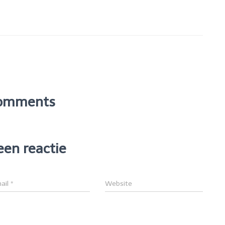
omments
een reactie
ail
*
Website