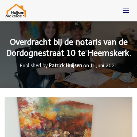
T
O
G
G
L
Overdracht bij de notaris van de
E
N
Dordognestraat 10 te Heemskerk.
A
V
Published by
Patrick Huijsen
on
11 juni 2021
I
G
A
T
I
O
N