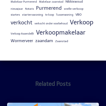
Nibbixwoud
Makelaar Purmerend
Makelaar zaanstad
Purmerend
snelle verkoop
nieuwjaar
Notaris
VBO
starterswoning
starters
te koop
Tussenwoning
Verkoop
verkocht
verkocht onder voorbehoud
Verkoopmakelaar
Verkoop Assendelft
zaandam
Wormerveer
Zaanstad
Related Posts