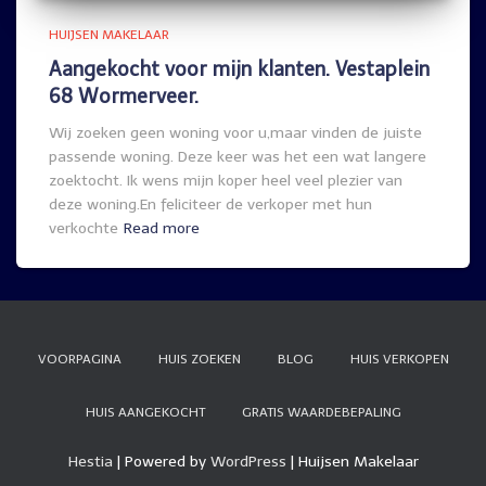
HUIJSEN MAKELAAR
Aangekocht voor mijn klanten. Vestaplein
68 Wormerveer.
Wij zoeken geen woning voor u,maar vinden de juiste
passende woning. Deze keer was het een wat langere
zoektocht. Ik wens mijn koper heel veel plezier van
deze woning.En feliciteer de verkoper met hun
verkochte
Read more
VOORPAGINA
HUIS ZOEKEN
BLOG
HUIS VERKOPEN
HUIS AANGEKOCHT
GRATIS WAARDEBEPALING
Hestia
| Powered by
WordPress
| Huijsen Makelaar