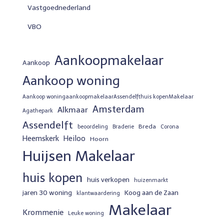
Vastgoednederland
VBO
Aankoopmakelaar
Aankoop
Aankoop woning
Aankoop woningaankoopmakelaarAssendelfthuis kopenMakelaar
Amsterdam
Alkmaar
Agathepark
Assendelft
Breda
beoordeling
Braderie
Corona
Heemskerk
Heiloo
Hoorn
Huijsen Makelaar
huis kopen
huis verkopen
huizenmarkt
jaren 30 woning
Koog aan de Zaan
klantwaardering
Makelaar
Krommenie
Leuke woning