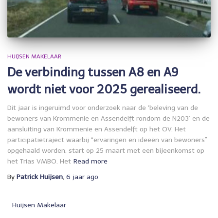
HUIJSEN MAKELAAR
De verbinding tussen A8 en A9
wordt niet voor 2025 gerealiseerd.
Dit jaar is ingeruimd voor onderzoek naar de ‘beleving van de
bewoners van Krommenie en Assendelft rondom de N203′ en de
aansluiting van Krommenie en Assendelft op het OV. Het
participatietraject waarbij “ervaringen en ideeën van bewoners”
opgehaald worden, start op 25 maart met een bijeenkomst op
het Trias VMBO. Het
Read more
By
Patrick Huijsen
,
6 jaar
ago
Huijsen Makelaar