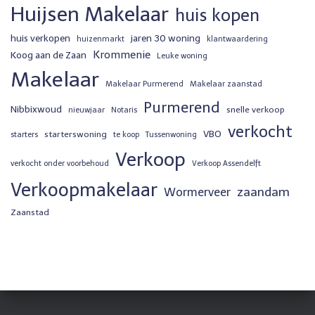
Huijsen Makelaar
huis kopen
huis verkopen
jaren 30 woning
huizenmarkt
klantwaardering
Krommenie
Koog aan de Zaan
Leuke woning
Makelaar
Makelaar Purmerend
Makelaar zaanstad
Purmerend
Nibbixwoud
snelle verkoop
nieuwjaar
Notaris
verkocht
VBO
starterswoning
starters
te koop
Tussenwoning
Verkoop
verkocht onder voorbehoud
Verkoop Assendelft
Verkoopmakelaar
zaandam
Wormerveer
Zaanstad