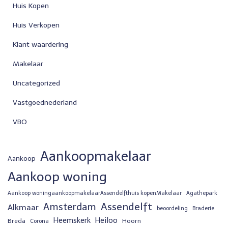
Huis Kopen
Huis Verkopen
Klant waardering
Makelaar
Uncategorized
Vastgoednederland
VBO
Aankoopmakelaar
Aankoop
Aankoop woning
Aankoop woningaankoopmakelaarAssendelfthuis kopenMakelaar
Agathepark
Assendelft
Amsterdam
Alkmaar
beoordeling
Braderie
Heemskerk
Heiloo
Breda
Hoorn
Corona