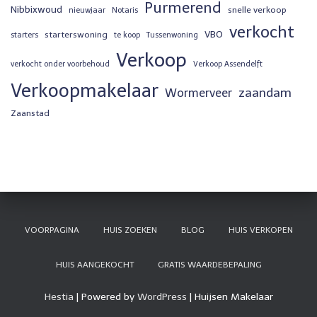
Purmerend
Nibbixwoud
snelle verkoop
nieuwjaar
Notaris
verkocht
VBO
starterswoning
starters
te koop
Tussenwoning
Verkoop
verkocht onder voorbehoud
Verkoop Assendelft
Verkoopmakelaar
zaandam
Wormerveer
Zaanstad
VOORPAGINA
HUIS ZOEKEN
BLOG
HUIS VERKOPEN
HUIS AANGEKOCHT
GRATIS WAARDEBEPALING
Hestia
| Powered by
WordPress
| Huijsen Makelaar