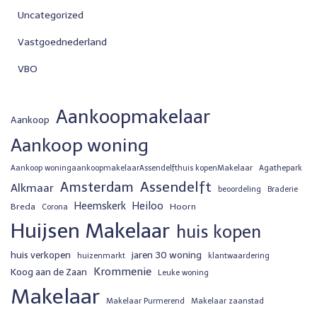
Uncategorized
Vastgoednederland
VBO
Aankoopmakelaar
Aankoop
Aankoop woning
Aankoop woningaankoopmakelaarAssendelfthuis kopenMakelaar
Agathepark
Assendelft
Amsterdam
Alkmaar
beoordeling
Braderie
Heemskerk
Heiloo
Breda
Hoorn
Corona
Huijsen Makelaar
huis kopen
huis verkopen
jaren 30 woning
huizenmarkt
klantwaardering
Krommenie
Koog aan de Zaan
Leuke woning
Makelaar
Makelaar Purmerend
Makelaar zaanstad