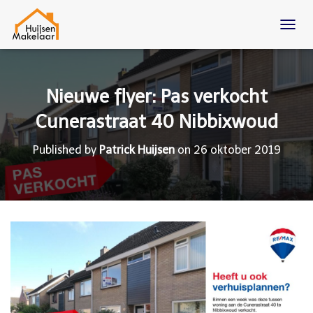
T
O
G
G
L
Nieuwe flyer: Pas verkocht
E
N
Cunerastraat 40 Nibbixwoud
A
V
Published by
Patrick Huijsen
on
26 oktober 2019
I
G
A
T
I
O
N