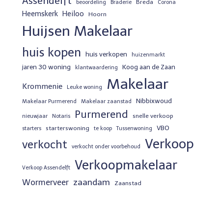
Assendelft
Breda
beoordeling
Braderie
Corona
Heemskerk
Heiloo
Hoorn
Huijsen Makelaar
huis kopen
huis verkopen
huizenmarkt
jaren 30 woning
Koog aan de Zaan
klantwaardering
Makelaar
Krommenie
Leuke woning
Nibbixwoud
Makelaar Purmerend
Makelaar zaanstad
Purmerend
snelle verkoop
nieuwjaar
Notaris
VBO
starterswoning
starters
te koop
Tussenwoning
Verkoop
verkocht
verkocht onder voorbehoud
Verkoopmakelaar
Verkoop Assendelft
zaandam
Wormerveer
Zaanstad