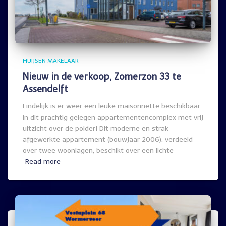
HUIJSEN MAKELAAR
Nieuw in de verkoop, Zomerzon 33 te
Assendelft
Eindelijk is er weer een leuke maisonnette beschikbaar
in dit prachtig gelegen appartementencomplex met vrij
uitzicht over de polder! Dit moderne en strak
afgewerkte appartement (bouwjaar 2006), verdeeld
over twee woonlagen, beschikt over een lichte
Read more