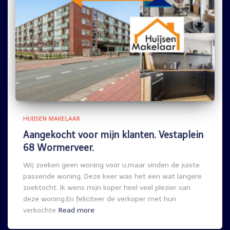
HUIJSEN MAKELAAR
Aangekocht voor mijn klanten. Vestaplein
68 Wormerveer.
Wij zoeken geen woning voor u,maar vinden de juiste
passende woning. Deze keer was het een wat langere
zoektocht. Ik wens mijn koper heel veel plezier van
deze woning.En feliciteer de verkoper met hun
verkochte
Read more